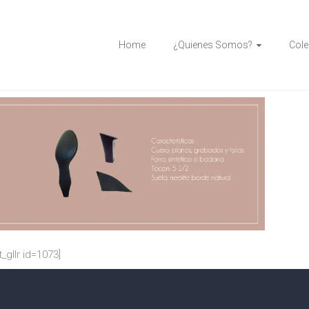
Home
¿Quienes Somos?
Cole
t_gllr id=1073]