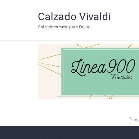
Calzado Vivaldi
Calzado en cuero para Dama
[prin