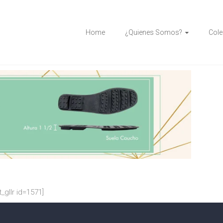
Home
¿Quienes Somos?
Cole
t_gllr id=1571]