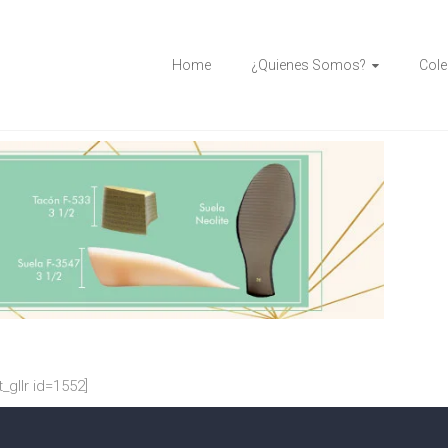
Home
¿Quienes Somos?
Cole
t_gllr id=1552]