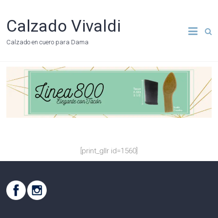
Calzado Vivaldi
Calzado en cuero para Dama
[print_gllr id=1560]