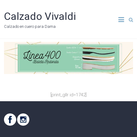
Calzado Vivaldi
Calzado en cuero para Dama
[print_gllr id=1742]