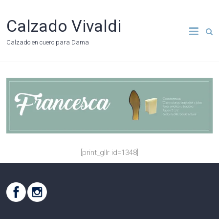
Calzado Vivaldi
Calzado en cuero para Dama
[print_gllr id=1348]